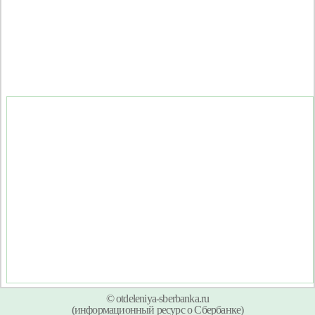
© otdeleniya-sberbanka.ru
(информационный ресурс о Сбербанке)